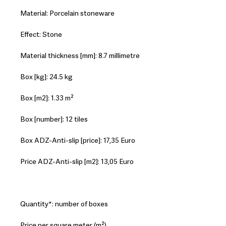
Material: Porcelain stoneware
Effect: Stone
Material thickness [mm]: 8.7 millimetre
Box [kg]: 24.5 kg
Box [m2]: 1.33 m²
Box [number]: 12 tiles
Box ADZ-Anti-slip [price]: 17,35 Euro
Price ADZ-Anti-slip [m2]: 13,05 Euro
Quantity*: number of boxes
Price per square meter (m²)