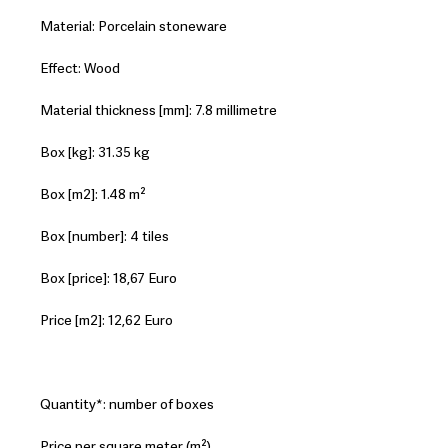
Material: Porcelain stoneware
Effect: Wood
Material thickness [mm]: 7.8 millimetre
Box [kg]: 31.35 kg
Box [m2]: 1.48 m²
Box [number]: 4 tiles
Box [price]: 18,67 Euro
Price [m2]: 12,62 Euro
Quantity*: number of boxes
Price per square meter (m²)