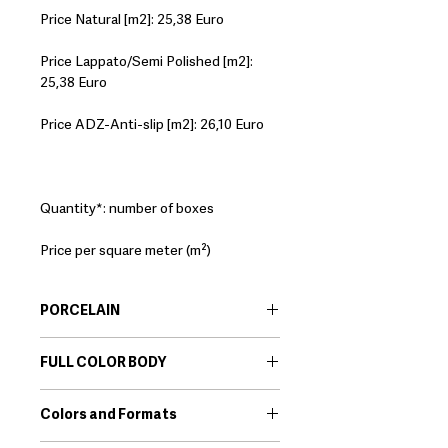
Price Natural [m2]: 25,38 Euro
Price Lappato/Semi Polished [m2]:
25,38 Euro
Price ADZ-Anti-slip [m2]: 26,10 Euro
Quantity*: number of boxes
Price per square meter (m²)
PORCELAIN
EN:
Porcelain body tiles are very
FULL COLOR BODY
resistant ceramic products that offer
great technical features. Among its
EN:
This range combines all the
qualities we find that they are little
Colors and Formats
technical properties of porcelain tiles
porous and high resistance to
(resistance, easy care etc.) with the