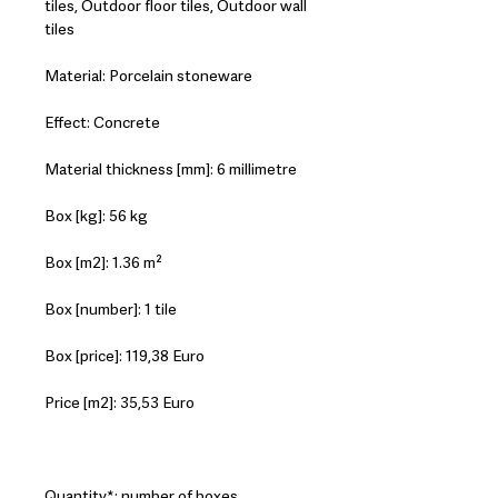
tiles, Outdoor floor tiles, Outdoor wall
tiles
Material: Porcelain stoneware
Effect: Concrete
Material thickness [mm]: 6 millimetre
Box [kg]: 56 kg
Box [m2]: 1.36 m²
Box [number]: 1 tile
Box [price]: 119,38 Euro
Price [m2]: 35,53 Euro
Quantity*: number of boxes