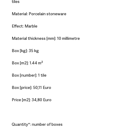
tiles
Material: Porcelain stoneware
Effect: Marble
Material thickness [mm]: 10 millimetre
Box [kg]: 35 kg
Box [m2]: 1.44 m²
Box [number]: 1 tile
Box [price]: 50,11 Euro
Price [m2]: 34,80 Euro
Quantity*: number of boxes