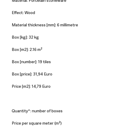
Material: Porcelain stoneware
Effect: Wood
Material thickness [mm]: 6 millimetre
Box [kg]: 32 kg
Box [m2]: 2.16 m²
Box [number]: 19 tiles
Box [price]: 31,94 Euro
Price [m2]: 14,79 Euro
Quantity*: number of boxes
Price per square meter (m²)