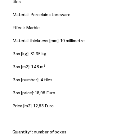
tiles
Material: Porcelain stoneware
Effect: Marble
Material thickness [mm]: 10 millimetre
Box [kg]: 31.35 kg
Box [m2]: 1.48 m²
Box [number]: 4 tiles
Box [price]: 18,98 Euro
Price [m2]: 12,83 Euro
Quantity*: number of boxes