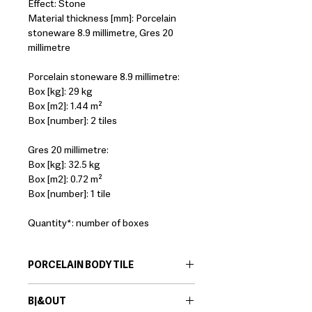
Effect: Stone
Material thickness [mm]: Porcelain
stoneware 8.9 millimetre, Gres 20
millimetre
Porcelain stoneware 8.9 millimetre:
Box [kg]: 29 kg
Box [m2]: 1.44 m²
Box [number]: 2 tiles
Gres 20 millimetre:
Box [kg]: 32.5 kg
Box [m2]: 0.72 m²
Box [number]: 1 tile
Quantity*: number of boxes
PORCELAIN BODY TILE
EN:
Porcelain body tiles are very
B|&OUT
resistant ceramic products that offer