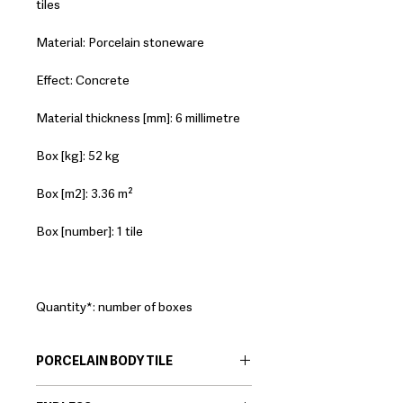
tiles
Material: Porcelain stoneware
Effect: Concrete
Material thickness [mm]: 6 millimetre
Box [kg]: 52 kg
Box [m2]: 3.36 m²
Box [number]: 1 tile
Quantity*: number of boxes
PORCELAIN BODY TILE
EN:
Porcelain body tiles are very