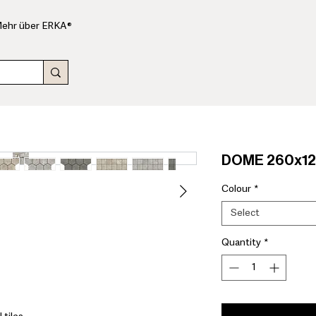
ehr über ERKA®
DOME 260x120
Colour
*
Select
Quantity
*