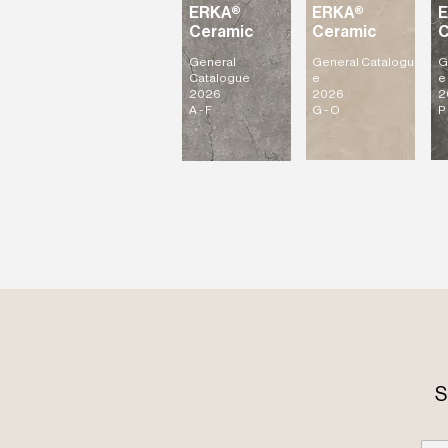
ERKA®
ERKA®
Ceramic
Ceramic
C
General
General
Catalogu
G
Catalogue
e
e
2026
2026
2
A - F
G - O
P 
S