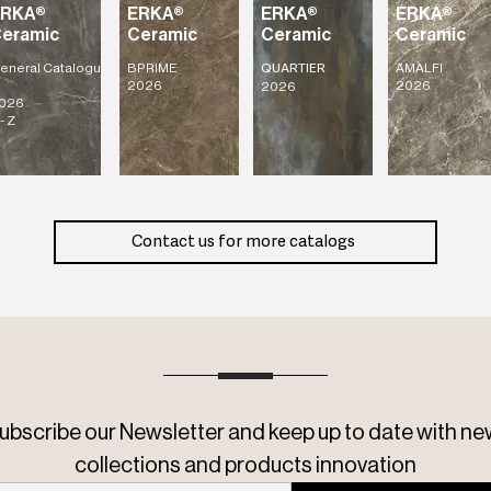
ERKA®
ERKA®
ERKA®
ERKA®
eramic
Ceramic
Ceramic
Ceramic
eneral
Catalogu
BPRIME
AMALFI
QUARTIER
2026
2026
2026
026
- Z
Contact us for more catalogs
ubscribe our Newsletter and keep up to date with ne
collections and products innovation