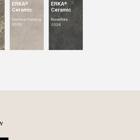
ERKA®
ERKA®
Ceramic
Ceramic
General Katalog
Novelties
2026
2026
w 