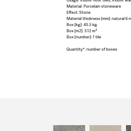
Usage: Indoor floor tiles, Indoor wall
Material: Porcelain stoneware
Effect: Stone
Material thickness [mm]: natural 6 m
Box [kg]: 45.5 kg
Box [m2]: 3.12 m²
Box [number]: 1 tile
Quantity*: number of boxes