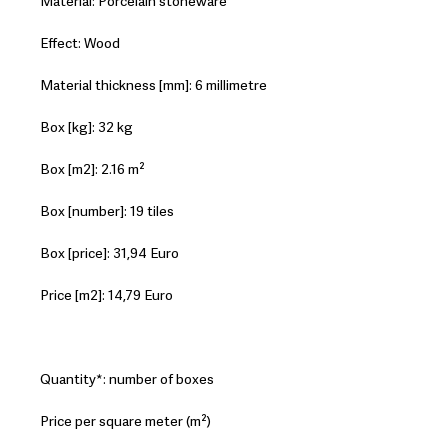
Material: Porcelain stoneware
Effect: Wood
Material thickness [mm]: 6 millimetre
Box [kg]: 32 kg
Box [m2]: 2.16 m²
Box [number]: 19 tiles
Box [price]: 31,94 Euro
Price [m2]: 14,79 Euro
Quantity*: number of boxes
Price per square meter (m²)