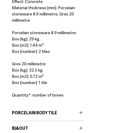
Effect: Concrete
Material thickness [mm]: Porcelain
stoneware 8.9 millimetre, Gres 20
millimetre
Porcelain stoneware 8.9 millimetre:
Box [kg]: 29 kg
Box [m2]: 1.44 m²
Box [number]: 2 tiles
Gres 20 millimetre:
Box [kg]: 32.5 kg
Box [m2]: 0.72 m²
Box [number]: 1 tile
Quantity*: number of boxes
PORCELAIN BODY TILE
EN:
Porcelain body tiles are very
B|&OUT
resistant ceramic products that offer