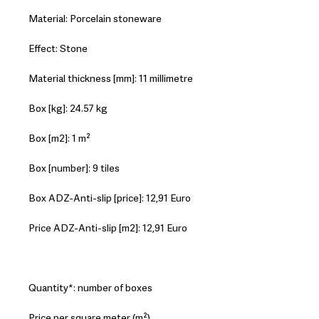
Material: Porcelain stoneware
Effect: Stone
Material thickness [mm]: 11 millimetre
Box [kg]: 24.57 kg
Box [m2]: 1 m²
Box [number]: 9 tiles
Box ADZ-Anti-slip [price]: 12,91 Euro
Price ADZ-Anti-slip [m2]: 12,91 Euro
Quantity*: number of boxes
Price per square meter (m²)