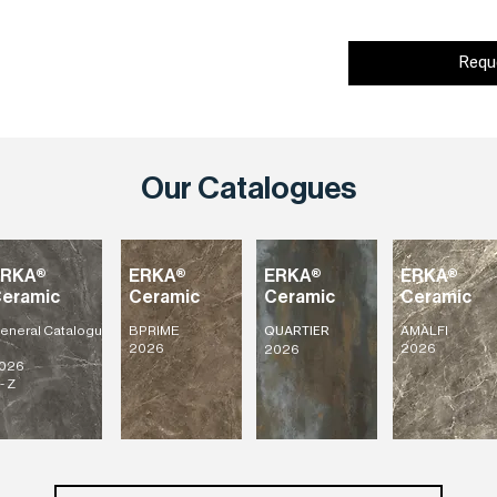
Requ
Our Catalogues
ERKA®
ERKA®
ERKA®
ERKA®
eramic
Ceramic
Ceramic
Ceramic
eneral
Catalogu
BPRIME
AMALFI
QUARTIER
2026
2026
2026
026
- Z