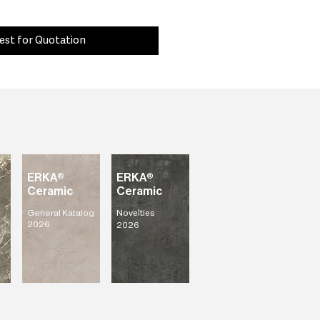
est for Quotation
ERKA®
ERKA®
Ceramic
Ceramic
General Katalog
Novelties
2026
2026