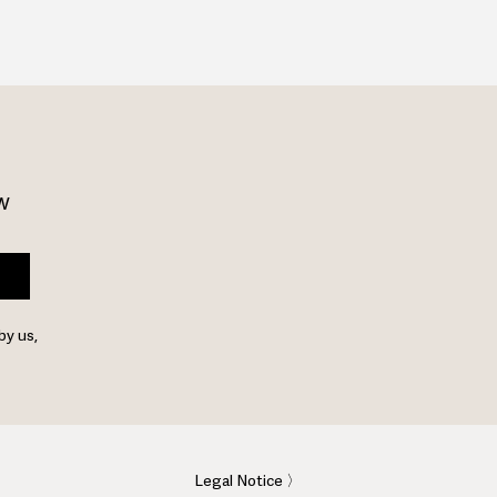
w 
by us,
Legal Notice 〉