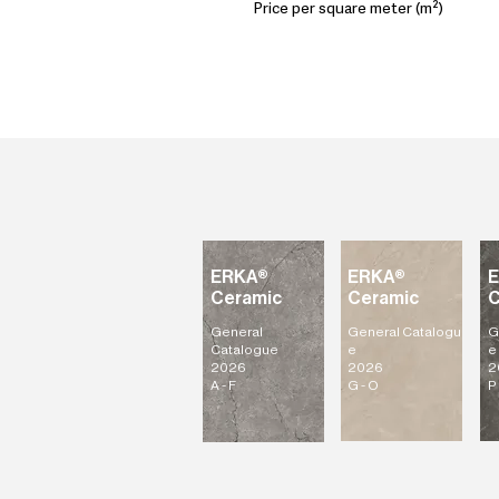
Price per square meter (m²)
ERKA®
ERKA®
Ceramic
Ceramic
C
General
General
Catalogu
G
Catalogue
e
e
2026
2026
2
A - F
G - O
P 