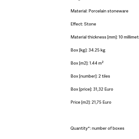
Material: Porcelain stoneware
Effect: Stone
Material thickness [mm]: 10 millimet
Box [kg]: 34.25 kg
Box [m2]: 1.44 m²
Box [number]: 2 tiles
Box [price]: 31,32 Euro
Price [m2]: 21,75 Euro
Quantity*: number of boxes