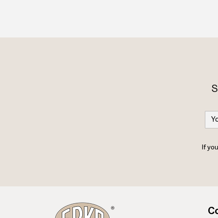
S
If yo
Co