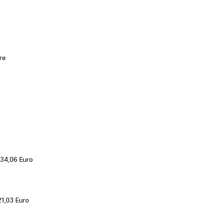
einigen der beliebte
Markt erhältlich.
re
 34,06 Euro
21,03 Euro