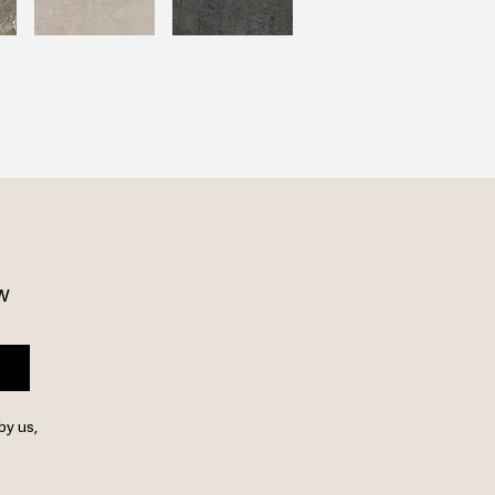
w 
by us,