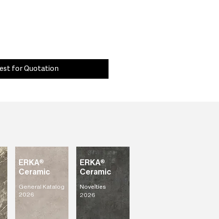
est for Quotation
ERKA®
ERKA®
Ceramic
Ceramic
General Katalog
Novelties
2026
2026