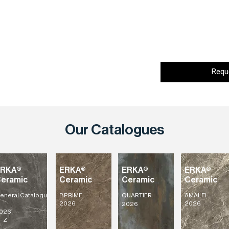
Requ
Our Catalogues
ERKA®
ERKA®
ERKA®
ERKA®
eramic
Ceramic
Ceramic
Ceramic
eneral
Catalogu
BPRIME
AMALFI
QUARTIER
2026
2026
2026
026
- Z