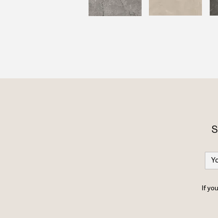
S
If yo