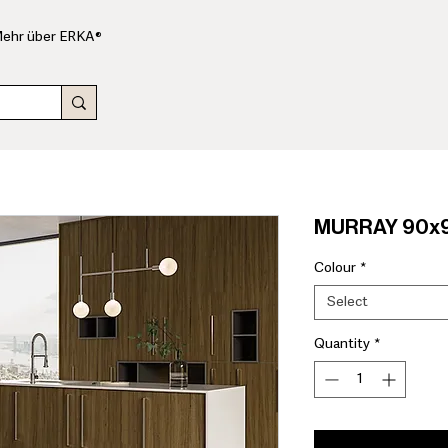
ehr über ERKA®
MURRAY 90x9
Colour
*
Select
Quantity
*