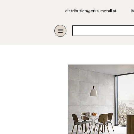
​distribution@erka-metall.at
M