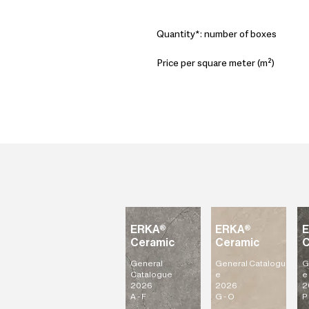
Quantity*: number of boxes
Price per square meter (m²)
ERKA®
ERKA®
Ceramic
Ceramic
C
General
General
Catalogu
G
Catalogue
e
e
2026
2026
2
A - F
G - O
P 