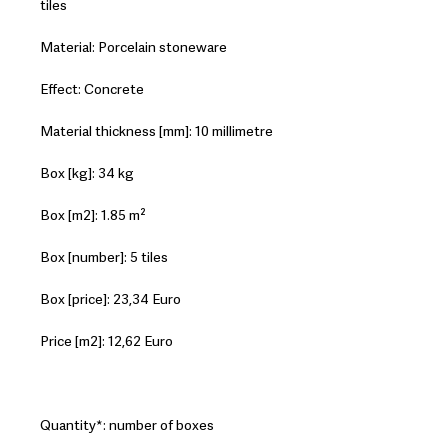
tiles
Material: Porcelain stoneware
Effect: Concrete
Material thickness [mm]: 10 millimetre
Box [kg]: 34 kg
Box [m2]: 1.85 m²
Box [number]: 5 tiles
Box [price]: 23,34 Euro
Price [m2]: 12,62 Euro
Quantity*: number of boxes