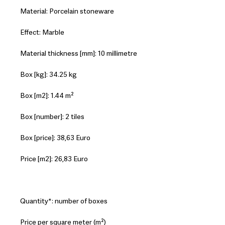
Material: Porcelain stoneware
Effect: Marble
Material thickness [mm]: 10 millimetre
Box [kg]: 34.25 kg
Box [m2]: 1.44 m²
Box [number]: 2 tiles
Box [price]: 38,63 Euro
Price [m2]: 26,83 Euro
Quantity*: number of boxes
Price per square meter (m²)