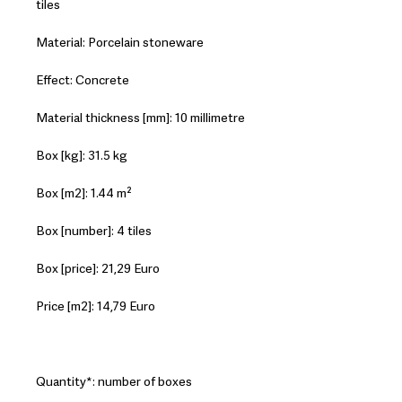
tiles
Material: Porcelain stoneware
Effect: Concrete
Material thickness [mm]: 10 millimetre
Box [kg]: 31.5 kg
Box [m2]: 1.44 m²
Box [number]: 4 tiles
Box [price]: 21,29 Euro
Price [m2]: 14,79 Euro
Quantity*: number of boxes