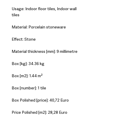
Usage: Indoor floor tiles, Indoor wall
tiles
Material: Porcelain stoneware
Effect: Stone
Material thickness [mm]: 9 millimetre
Box [kg]: 34.36 kg
Box [m2]: 1.44 m²
Box [number]: 1 tile
Box Polished [price]: 40,72 Euro
Price Polished [m2]: 28,28 Euro