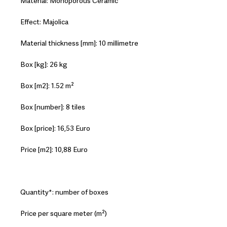
Material: Monoporous Ceramic
Effect: Majolica
Material thickness [mm]: 10 millimetre
Box [kg]: 26 kg
Box [m2]: 1.52 m²
Box [number]: 8 tiles
Box [price]: 16,53 Euro
Price [m2]: 10,88 Euro
Quantity*: number of boxes
Price per square meter (m²)