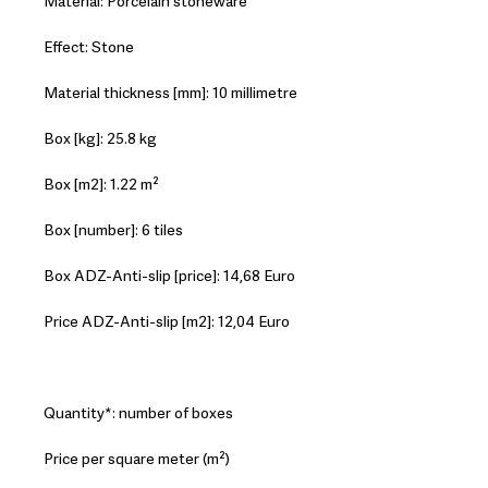
Material: Porcelain stoneware
Effect: Stone
Material thickness [mm]: 10 millimetre
Box [kg]: 25.8 kg
Box [m2]: 1.22 m²
Box [number]: 6 tiles
Box ADZ-Anti-slip [price]: 14,68 Euro
Price ADZ-Anti-slip [m2]: 12,04 Euro
Quantity*: number of boxes
Price per square meter (m²)