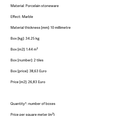
Material: Porcelain stoneware
Effect: Marble
Material thickness [mm]: 10 millimetre
Box [kg]: 34.25 kg
Box [m2]: 1.44 m²
Box [number]: 2 tiles
Box [price]: 38,63 Euro
Price [m2]: 26,83 Euro
Quantity*: number of boxes
Price per square meter (m²)