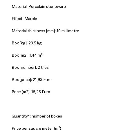
Material: Porcelain stoneware
Effect: Marble
Material thickness [mm]: 10 millimetre
Box [kg]: 29.5 kg
Box [m2]: 1.44 m²
Box [number]: 2 tiles
Box [price]: 21,93 Euro
Price [m2]: 15,23 Euro
Quantity*: number of boxes
Price per square meter (m²)