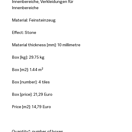
Innenbereiche, Verkleidungen für
Innenbereiche
Material: Feinsteinzeug
Effect: Stone
Material thickness [mm]: 10 millimetre
Box [kg]: 29.75 kg
Box [m2]: 1.44 m²
Box [number]: 4 tiles
Box [price]: 21,29 Euro
Price [m2]: 14,79 Euro
Quantity*: number of boxes