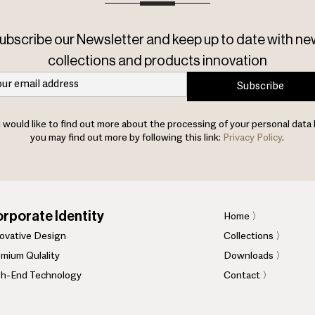
ubscribe our Newsletter and keep up to date with ne
collections and products innovation
Subscribe
u would like to find out more about the processing of your personal data 
you may find out more by following this link:
Privacy Policy
.
rporate Identity
Home
〉
novative Design
Collections 〉
mium Qulality
Downloads 〉
gh-End Technology
Contact 〉