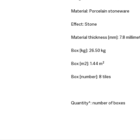
Material: Porcelain stoneware
Effect: Stone
Material thickness [mm]: 7.8 millime
Box [kg]: 26.50 kg
Box [m2]: 1.44 m²
Box [number]: 8 tiles
Quantity*: number of boxes