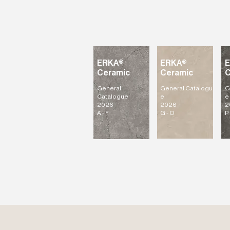
ERKA®
ERKA®
Ceramic
Ceramic
C
General
General
Catalogu
G
Catalogue
e
e
2026
2026
2
A - F
G - O
P 