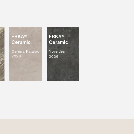
ERKA®
ERKA®
Ceramic
Ceramic
General Katalog
Novelties
2026
2026