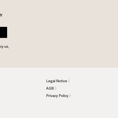
w 
by us,
Legal Notice 〉
AGB 〉
Privacy Policy 〉