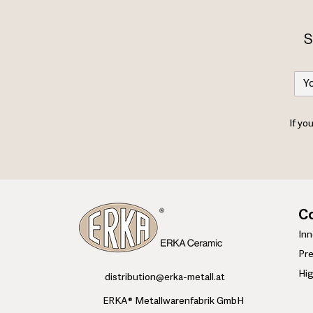
S
If yo
Co
​In
Pre
Hi
​distribution@erka-metall.at
ERKA® Metallwarenfabrik GmbH