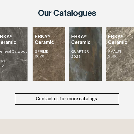
Our Catalogues
ERKA®
ERKA®
ERKA®
ERKA®
eramic
Ceramic
Ceramic
Ceramic
eneral
Catalogu
BPRIME
AMALFI
QUARTIER
2026
2026
2026
026
- Z
Contact us for more catalogs