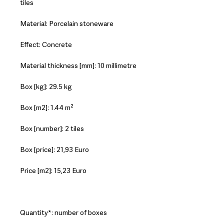
tiles
Material: Porcelain stoneware
Effect: Concrete
Material thickness [mm]: 10 millimetre
Box [kg]: 29.5 kg
Box [m2]: 1.44 m²
Box [number]: 2 tiles
Box [price]: 21,93 Euro
Price [m2]: 15,23 Euro
Quantity*: number of boxes