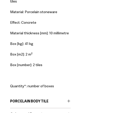
tiles
Material: Porcelain stoneware
Effect: Concrete
Material thickness [mm]: 10 millimetre
Box [kg]: 41 kg
Box [m2]: 2 m²
Box [number]: 2 tiles
Quantity*: number of boxes
PORCELAIN BODY TILE
EN:
Porcelain body tiles are very