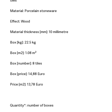
tiles
Material: Porcelain stoneware
Effect: Wood
Material thickness [mm]: 10 millimetre
Box [kg]: 22.5 kg
Box [m2]: 1.08 m²
Box [number]: 8 tiles
Box [price]: 14,88 Euro
Price [m2]: 13,78 Euro
Quantity*: number of boxes