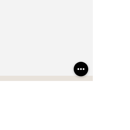
Abonnieren Sie jetzt unseren 
Newsletter und halten Sie sich 
über die neuen Kollektionen und 
Produkt-Innovationen