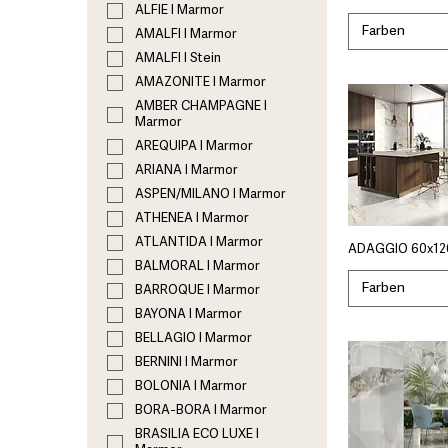
ALFIE I Marmor
Farben
AMALFI I Marmor
AMALFI I Stein
AMAZONITE I Marmor
AMBER CHAMPAGNE I
Marmor
AREQUIPA I Marmor
ARIANA I Marmor
ASPEN/MILANO I Marmor
ATHENEA I Marmor
ATLANTIDA I Marmor
ADAGGIO 60x12
BALMORAL I Marmor
Farben
BARROQUE I Marmor
BAYONA I Marmor
BELLAGIO I Marmor
BERNINI I Marmor
BOLONIA I Marmor
BORA-BORA I Marmor
BRASILIA ECO LUXE I