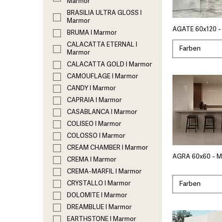
Marmor
BRASILIA ULTRA GLOSS I
Marmor
AGATE 60x120 -
BRUMA I Marmor
CALACATTA ETERNAL I
Farben
Marmor
CALACATTA GOLD I Marmor
CAMOUFLAGE I Marmor
CANDY I Marmor
CAPRAIA I Marmor
CASABLANCA I Marmor
COLISEO I Marmor
COLOSSO I Marmor
CREAM CHAMBER I Marmor
AGRA 60x60 - 
CREMA I Marmor
CREMA-MARFIL I Marmor
Farben
CRYSTALLO I Marmor
DOLOMITE I Marmor
DREAMBLUE I Marmor
EARTHSTONE I Marmor