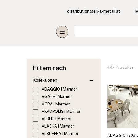
​distribution@erka-metall.at
M
Filtern nach
447 Produkte
Kollektionen
ADAGGIO I Marmor
AGATE I Marmor
AGRA I Marmor
AKROPOLIS I Marmor
ALBERI I Marmor
ALASKA I Marmor
ALBUFERA I Marmor
ADAGGIO 120x12