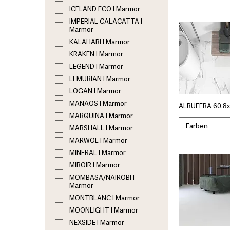
ICELAND ECO I Marmor
IMPERIAL CALACATTA I
Marmor
KALAHARI I Marmor
KRAKEN I Marmor
LEGEND I Marmor
LEMURIAN I Marmor
LOGAN I Marmor
MANAOS I Marmor
ALBUFERA 60.8x
MARQUINA I Marmor
Farben
MARSHALL I Marmor
MARWOL I Marmor
MINERAL I Marmor
MIROIR I Marmor
MOMBASA/NAIROBI I
Marmor
MONTBLANC I Marmor
MOONLIGHT I Marmor
NEXSIDE I Marmor