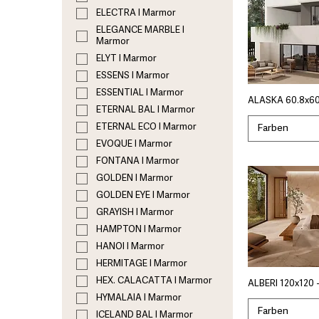
ELECTRA I Marmor
ELEGANCE MARBLE I
Marmor
ELYT I Marmor
ESSENS I Marmor
ESSENTIAL I Marmor
ALASKA 60.8x60
ETERNAL BAL I Marmor
ETERNAL ECO I Marmor
Farben
EVOQUE I Marmor
FONTANA I Marmor
GOLDEN I Marmor
GOLDEN EYE I Marmor
GRAYISH I Marmor
HAMPTON I Marmor
HANOI I Marmor
HERMITAGE I Marmor
HEX. CALACATTA I Marmor
ALBERI 120x120 
HYMALAIA I Marmor
Farben
ICELAND BAL I Marmor