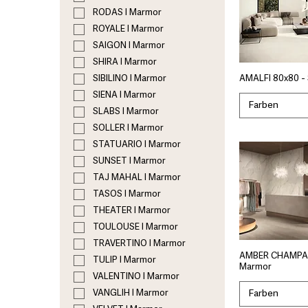
RODAS I Marmor
ROYALE I Marmor
SAIGON I Marmor
SHIRA I Marmor
SIBILINO I Marmor
AMALFI 80x80 -
SIENA I Marmor
Farben
SLABS I Marmor
SOLLER I Marmor
STATUARIO I Marmor
SUNSET I Marmor
TAJ MAHAL I Marmor
TASOS I Marmor
THEATER I Marmor
TOULOUSE I Marmor
TRAVERTINO I Marmor
AMBER CHAMPAG
TULIP I Marmor
Marmor
VALENTINO I Marmor
Farben
VANGLIH I Marmor