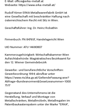
E-Mail:
office@erka-metall.at
Webseite: https://www.erka-metall.at/
Rudolf Kirner ERKA Metallwarenfabrik GmbH ist
eine Gesellschaft mit beschränkter Haftung nach
österreichischem Recht mit Sitz in Wien.
Geschäftsführer: Ing. Dr. Heinz Robathin
Firmenbuch: FN 84765f, Handelsgericht Wien
UID Nummer: ATU
14680807
Kammerzugehörigkeit: Wirtschaftskammer Wien
Aufsichtsbehörde: Magistratisches Bezirksamt für
den 12. Wiener Gemeindebezirk
Gewerbe- und berufsrechtliche Vorschriften:
Gewerbeordnung 1994; abrufbar unter
https://www.ris.bka.gv.at/GeltendeFassung.wxe?
Abfrage=Bundesnormen&Gesetzesnummer=1000
7517
Gegenstand des Unternehmens ist die
Herstellung, Verkauf und Montage von
Metallschränken, Metallmöbeln, Metallregalen im
Patentbaukastensystem unter der Marke "ERKA",