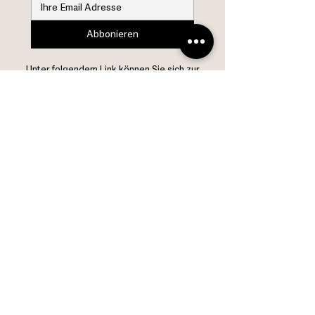
Abbonieren
Unter folgendem Link können Sie sich zur
Verarbeitung Ihrer personenbezogenen Daten
durch uns informieren:
Datenschutzerklärung
.
​distribution@erka-metall.at
ERKA® Metallwarenfabrik GmbH
Unternehmensidentität
​Innovative Design
Premium Qulality
High-End Technology