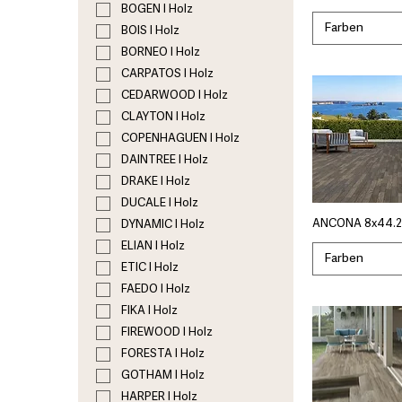
BOGEN I Holz
Farben
BOIS I Holz
BORNEO I Holz
CARPATOS I Holz
CEDARWOOD I Holz
CLAYTON I Holz
COPENHAGUEN I Holz
DAINTREE I Holz
DRAKE I Holz
DUCALE I Holz
ANCONA 8x44.2 
DYNAMIC I Holz
ELIAN I Holz
Farben
ETIC I Holz
FAEDO I Holz
FIKA I Holz
FIREWOOD I Holz
FORESTA I Holz
GOTHAM I Holz
HARPER I Holz