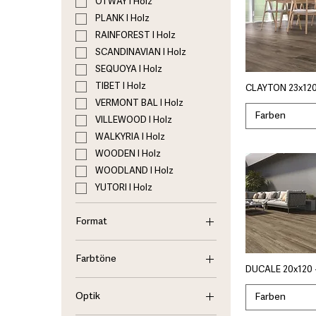
OTWAY I Holz
PLANK I Holz
RAINFOREST I Holz
SCANDINAVIAN I Holz
SEQUOYA I Holz
TIBET I Holz
CLAYTON 23x120
VERMONT BAL I Holz
Farben
VILLEWOOD I Holz
WALKYRIA I Holz
WOODEN I Holz
WOODLAND I Holz
YUTORI I Holz
Format
8x40CHV I Holz
Farbtöne
8x44.2 I Holz
DUCALE 20x120 
15x90 I Holz
Anthrazit
20x60 I Holz
Optik
Farben
Beige
20x75 I Holz
Braun