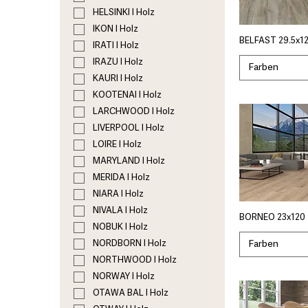
HELSINKI I Holz
IKON I Holz
BELFAST 29.5x12
IRATI I Holz
IRAZU I Holz
Farben
KAURI I Holz
KOOTENAI I Holz
LARCHWOOD I Holz
LIVERPOOL I Holz
LOIRE I Holz
MARYLAND I Holz
MERIDA I Holz
NIARA I Holz
NIVALA I Holz
BORNEO 23x120 
NOBUK I Holz
Farben
NORDBORN I Holz
NORTHWOOD I Holz
NORWAY I Holz
OTAWA BAL I Holz