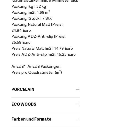
Materialstärke [mm]: 9 Millimeter dick
Packung [kg]: 32 kg
Packung [m2]: 1.68 m²
Packung [Stück]: 7 Stk
Packung Natural Matt [Preis]:
24,84 Euro
Packung ADZ-Anti-slip [Preis]:
25,58 Euro
Preis Natural Matt [m2]: 14,79 Euro
Preis ADZ-Anti-slip [m2]: 15,23 Euro
Anzahl*: Anzahl Packungen
Preis pro Quadratmeter (m²)
PORCELAIN
EN:
Porcelain body tiles are very
ECO WOODS
resistant ceramic products that offer
great technical features. Among its
EN:
New developments in ceramic
qualities we find that they are little
Farben und Formate
tiles have revolutionized the world of
porous and high resistance to
interior design. Eco Woods