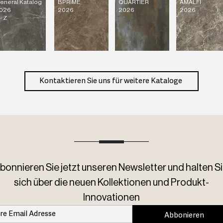
eneral Katalog
BPRIME
QUARTIER
AMALFI
Infinity-Design auch
026
2026
2026
2026
- Z
Widerstandsfähigkeit
Format von Endless 
Möbel abzudecken und
Porzellanplatten sin
Gewicht reduziert w
Porzellanfliesen oder
Kontaktieren Sie uns für weitere Kataloge
gleichen Raum verwe
besteht darin, dass P
Gewicht für die Geb
bonnieren Sie jetzt unseren Newsletter und halten Si
sich über die neuen Kollektionen und Produkt-
Innovationen
Abbonieren