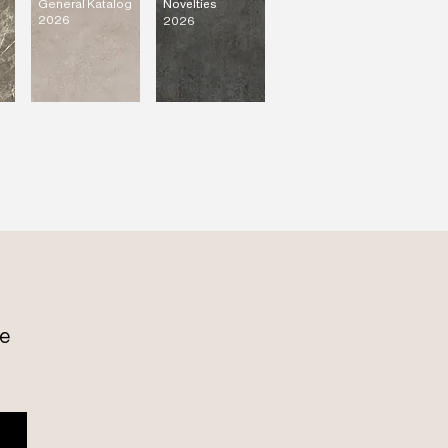
General Katalog
Novelties
 endlose Möglichkeiten. Die
2026
2026
 von Porzellan und das große
geben uns mehr Möglichkeiten,
 in die Dekoration zu integrieren.
d 6 mm und 8 mm dick, wodurch das
erden kann. Herkömmliche
 Porzellanplatten können im
ndet werden. Der Unterschied
orzellanplatten ein geringeres
äudestruktur bedeuten würden.
e 