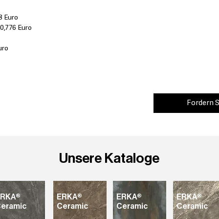
us more possibilities
into the decoration. 
8 Euro
which allows to reduc
60,776 Euro
tiles or porcelain sla
the difference is tha
uro
weight for the buildi
DE:
Endless ist die n
großformatige Stück
seines Formats könne
Fordern S
erweitern. Endless k
hinterlüfteten Fassa
von Möbeln verwende
integrieren und eine
sowie ein an das Pro
Unsere Kataloge
Wie herkömmliche Fei
Reihe beständig gege
und sogar extremere
Temperaturschocks. 
ERKA®
ERKA®
ERKA®
und Härte ist dieses 
ERKA®
eramic
Ceramic
Ceramic
Ceramic
standzuhalten. Da es
Design im Raum noch 