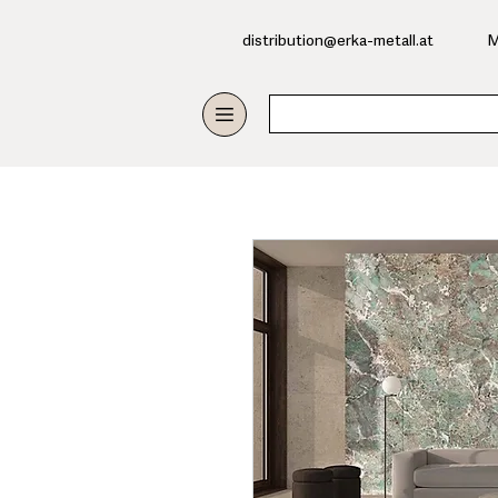
​distribution@erka-metall.at
M