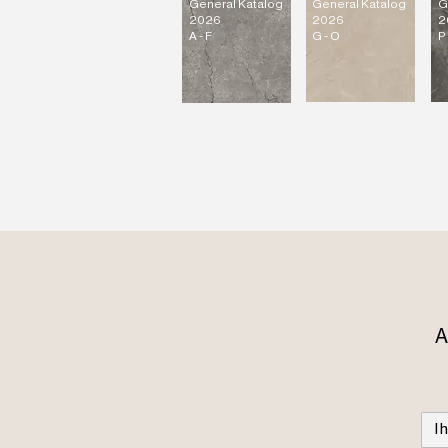
General Katalog
General Katalog
G
2026
2026
2
A - F
G - O
P 
A