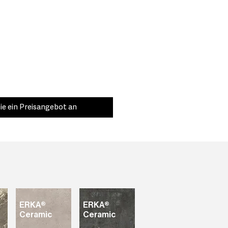
 to cover and integrate furniture
Porcelain slabs are 6 mm and 8 mm ,
e its weight. Traditional porcelain
bs can be used in the same space,
t porcelain slabs would mean less
ng structure.
eue Produktreihe, die
e umfasst. Durch die Erweiterung
n wir seine Möglichkeiten
ie ein Preisangebot an
ann in Böden, Wänden, Fassaden,
den und sogar bei der Herstellung
t werden, die sich in den Raum
 größere Widerstandsfähigkeit
jekt angepasstes Design bieten.
nsteinzeugfliesen ist die Endless-
n Feuchtigkeit, Säuren, Flecken
 Aggressionen wie
Dank seiner Widerstandsfähigkeit
Material ideal, um starkem Verkehr
ERKA®
ERKA®
Ceramic
Ceramic
 die Fugen reduziert und das
mehr vereinheitlicht, bietet das