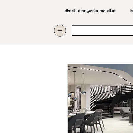
​distribution@erka-metall.at
M