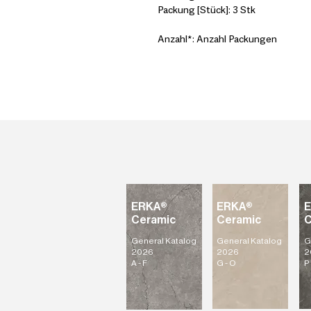
Packung [Stück]: 3 Stk
Anzahl*: Anzahl Packungen
ERKA®
ERKA®
Ceramic
Ceramic
C
General Katalog
General Katalog
G
2026
2026
2
A - F
G - O
P 