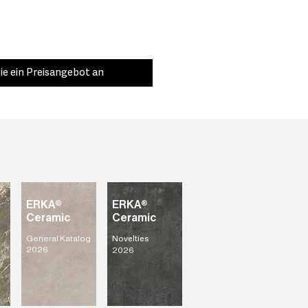
ie ein Preisangebot an
ERKA®
ERKA®
Ceramic
Ceramic
General Katalog
Novelties
2026
2026