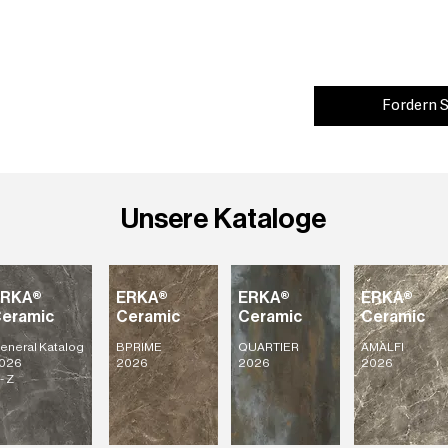
Fordern S
Unsere Kataloge
ERKA®
ERKA®
ERKA®
ERKA®
eramic
Ceramic
Ceramic
Ceramic
eneral Katalog
BPRIME
QUARTIER
AMALFI
026
2026
2026
2026
- Z