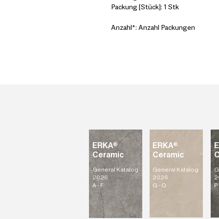
Packung [Stück]: 1 Stk
Anzahl*: Anzahl Packungen
ERKA®
ERKA®
Ceramic
Ceramic
C
General Katalog
General Katalog
G
2026
2026
2
A - F
G - O
P 