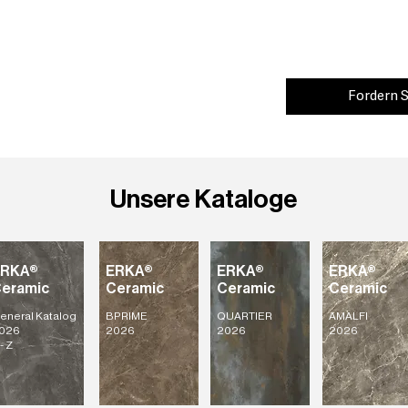
Fordern S
Unsere Kataloge
ERKA®
ERKA®
ERKA®
ERKA®
eramic
Ceramic
Ceramic
Ceramic
eneral Katalog
BPRIME
QUARTIER
AMALFI
026
2026
2026
2026
- Z