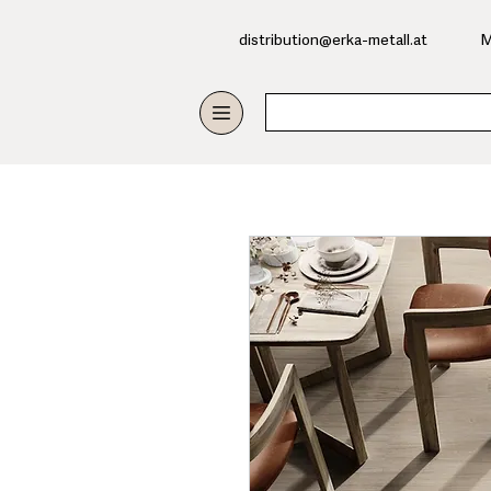
​distribution@erka-metall.at
M