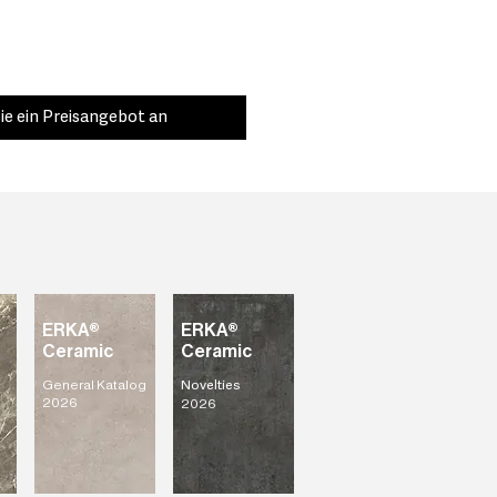
ie ein Preisangebot an
ERKA®
ERKA®
Ceramic
Ceramic
General Katalog
Novelties
2026
2026