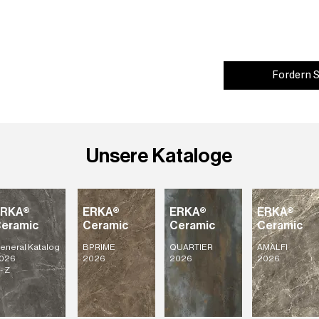
Fordern S
Unsere Kataloge
ERKA®
ERKA®
ERKA®
ERKA®
eramic
Ceramic
Ceramic
Ceramic
eneral Katalog
BPRIME
QUARTIER
AMALFI
026
2026
2026
2026
- Z