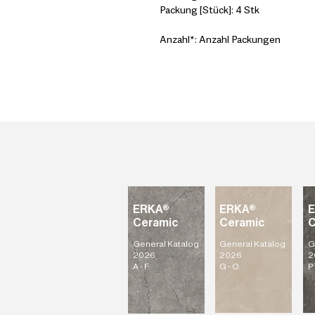
Packung [Stück]: 4 Stk
Anzahl*: Anzahl Packungen
ERKA®
ERKA®
Ceramic
Ceramic
C
General Katalog
General Katalog
G
2026
2026
2
A - F
G - O
P 