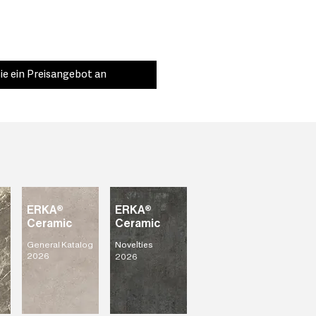
ie ein Preisangebot an
ERKA®
ERKA®
Ceramic
Ceramic
General Katalog
Novelties
2026
2026