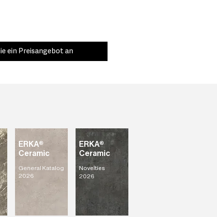
ie ein Preisangebot an
ERKA®
ERKA®
Ceramic
Ceramic
General Katalog
Novelties
2026
2026