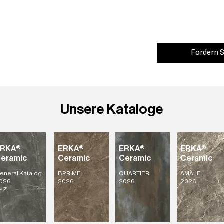
Fordern S
Unsere Kataloge
ERKA®
ERKA®
ERKA®
ERKA®
eramic
Ceramic
Ceramic
Ceramic
eneral Katalog
BPRIME
QUARTIER
AMALFI
026
2026
2026
2026
- Z