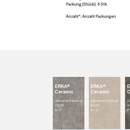
Packung [Stück]: 4 Stk
Anzahl*: Anzahl Packungen
ERKA®
ERKA®
Ceramic
Ceramic
C
General Katalog
General Katalog
G
2026
2026
2
A - F
G - O
P 