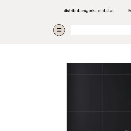
​distribution@erka-metall.at
M