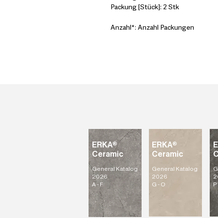
Packung [Stück]: 2 Stk
Anzahl*: Anzahl Packungen
ERKA®
ERKA®
Ceramic
Ceramic
C
General Katalog
General Katalog
G
2026
2026
2
A - F
G - O
P 