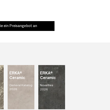
ie ein Preisangebot an
ERKA®
ERKA®
Ceramic
Ceramic
General Katalog
Novelties
2026
2026