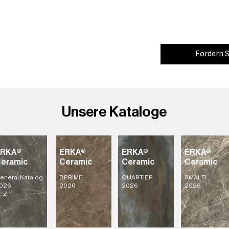
Fordern S
Unsere Kataloge
ERKA®
ERKA®
ERKA®
ERKA®
eramic
Ceramic
Ceramic
Ceramic
eneral Katalog
BPRIME
QUARTIER
AMALFI
026
2026
2026
2026
- Z