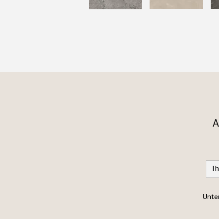
A
Unter