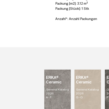
Packung [m2]: 3.12 m²
Packung [Stück]: 1 Stk
Anzahl*: Anzahl Packungen
ERKA®
ERKA®
Ceramic
Ceramic
C
General Katalog
General Katalog
G
2026
2026
2
A - F
G - O
P 