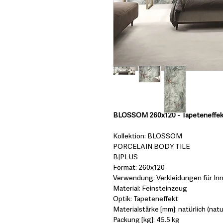
BLOSSOM 260x120 - Tapeteneffek
Kollektion: BLOSSOM
PORCELAIN BODY TILE
B|PLUS
Format: 260x120
Verwendung: Verkleidungen für In
Material: Feinsteinzeug
Optik: Tapeteneffekt
Materialstärke [mm]: natürlich (natur
Packung [kg]: 45.5 kg