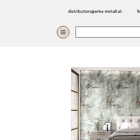
​distribution@erka-metall.at
M