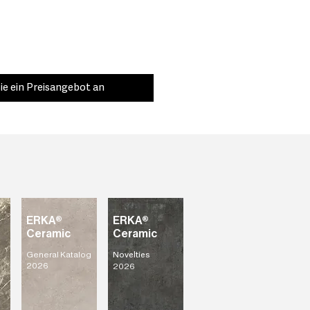
ie ein Preisangebot an
ERKA®
ERKA®
Ceramic
Ceramic
General Katalog
Novelties
2026
2026