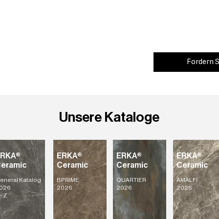
Fordern S
Unsere Kataloge
ERKA®
ERKA®
ERKA®
ERKA®
eramic
Ceramic
Ceramic
Ceramic
eneral Katalog
BPRIME
QUARTIER
AMALFI
026
2026
2026
2026
- Z