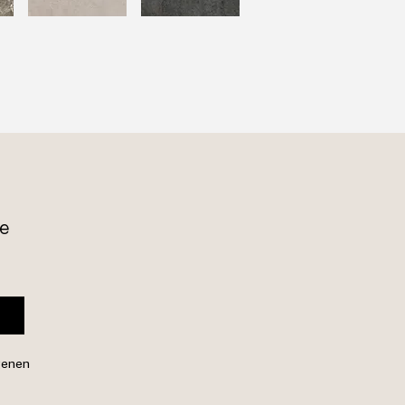
e 
genen