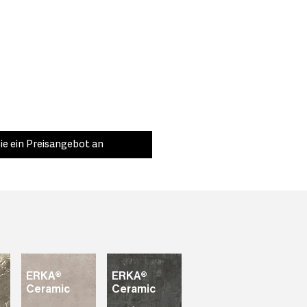
ie ein Preisangebot an
ERKA®
ERKA®
Ceramic
Ceramic