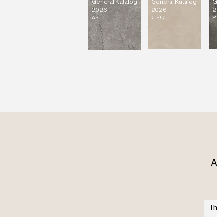
General Katalog
General Katalog
G
2026
2026
2
A - F
G - O
P 
A