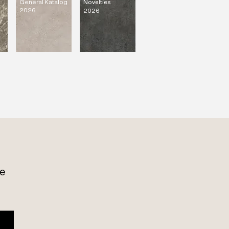
General Katalog
Novelties
2026
2026
e 