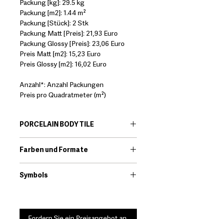
Packung [kg]: 29.5 kg
Packung [m2]: 1.44 m²
Packung [Stück]: 2 Stk
Packung Matt [Preis]: 21,93 Euro
Packung Glossy [Preis]: 23,06 Euro
Preis Matt [m2]: 15,23 Euro
Preis Glossy [m2]: 16,02 Euro
Anzahl*: Anzahl Packungen
Preis pro Quadratmeter (m²)
PORCELAIN BODY TILE
EN:
Porcelain body tiles are very
Farben und Formate
resistant ceramic products that offer
great technical features. Among its
Download
qualities we find that they are little
Symbols
porous and high resistance to
Download
breakage.
*It should always be checked that the
technical characteristics of the
Fordern Sie ein Preisangebot an