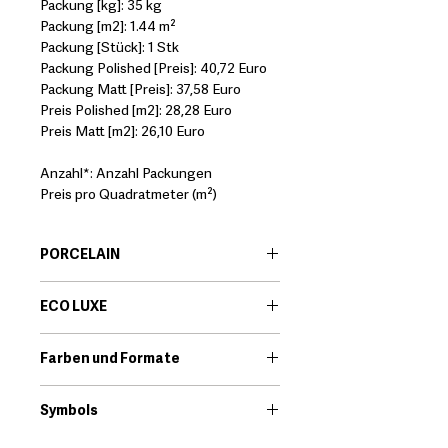
Packung [kg]: 35 kg
Packung [m2]: 1.44 m²
Packung [Stück]: 1 Stk
Packung Polished [Preis]: 40,72 Euro
Packung Matt [Preis]: 37,58 Euro
Preis Polished [m2]: 28,28 Euro
Preis Matt [m2]: 26,10 Euro
Anzahl*: Anzahl Packungen
Preis pro Quadratmeter (m²)
PORCELAIN
EN:
Porcelain body tiles are very
ECO LUXE
resistant ceramic products that offer
great technical features. Among its
EN:
Eco-Luxe is a porcelain tile range.
qualities we find that they are little
Farben und Formate
The glossy shine of a polished finish
porous and high resistance to
has always been popular. Its classic
Download
breakage.
elegance brings timeless beauty to
Symbols
*It should always be checked that the
interiors.
technical characteristics of the
Download