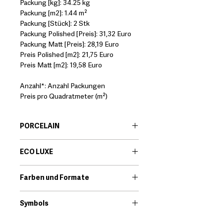
Packung [kg]: 34.25 kg
Packung [m2]: 1.44 m²
Packung [Stück]: 2 Stk
Packung Polished [Preis]: 31,32 Euro
Packung Matt [Preis]: 28,19 Euro
Preis Polished [m2]: 21,75 Euro
Preis Matt [m2]: 19,58 Euro
Anzahl*: Anzahl Packungen
Preis pro Quadratmeter (m²)
PORCELAIN
EN:
Porcelain body tiles are very
ECO LUXE
resistant ceramic products that offer
great technical features. Among its
EN:
Eco-Luxe is a porcelain tile range.
qualities we find that they are little
Farben und Formate
The glossy shine of a polished finish
porous and high resistance to
has always been popular. Its classic
Download
breakage.
elegance brings timeless beauty to
Symbols
*It should always be checked that the
interiors.
technical characteristics of the
Download