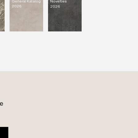
General Katalog
Novelties
2026
2026
e 