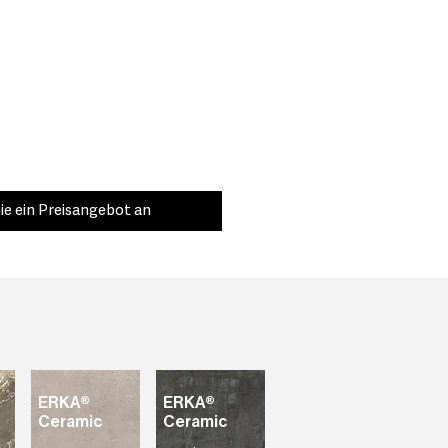
ie ein Preisangebot an
ERKA®
ERKA®
Ceramic
Ceramic