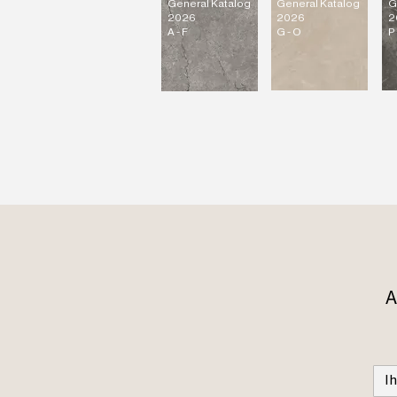
General Katalog
General Katalog
G
2026
2026
2
A - F
G - O
P 
A