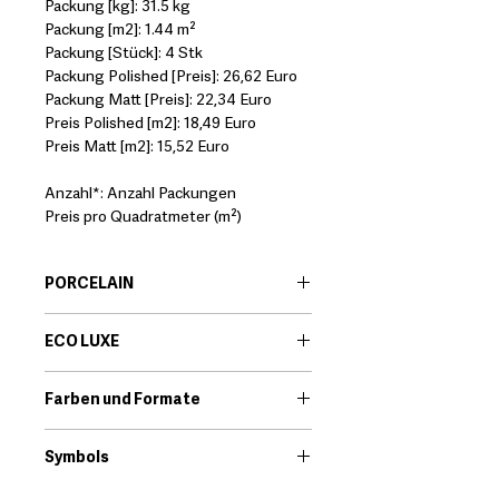
Packung [kg]: 31.5 kg
Packung [m2]: 1.44 m²
Packung [Stück]: 4 Stk
Packung Polished [Preis]: 26,62 Euro
Packung Matt [Preis]: 22,34 Euro
Preis Polished [m2]: 18,49 Euro
Preis Matt [m2]: 15,52 Euro
Anzahl*: Anzahl Packungen
Preis pro Quadratmeter (m²)
PORCELAIN
EN:
Porcelain body tiles are very
ECO LUXE
resistant ceramic products that offer
great technical features. Among its
EN:
Eco-Luxe is a porcelain tile range.
qualities we find that they are little
Farben und Formate
The glossy shine of a polished finish
porous and high resistance to
has always been popular. Its classic
Download
breakage.
elegance brings timeless beauty to
Symbols
*It should always be checked that the
interiors.
technical characteristics of the
Download