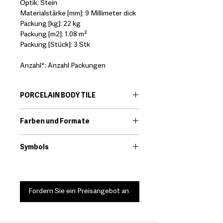
Optik: Stein
Materialstärke [mm]: 9 Millimeter dick
Packung [kg]: 22 kg
Packung [m2]: 1.08 m²
Packung [Stück]: 3 Stk
Anzahl*: Anzahl Packungen
PORCELAIN BODY TILE
EN:
Porcelain body tiles are very
Farben und Formate
resistant ceramic products that offer
great technical features. Among its
Download
qualities we find that they are little
Symbols
porous and high resistance to
Download
breakage.
*It should always be checked that the
technical characteristics of the
Fordern Sie ein Preisangebot an
selected product are suited to its use.
DE:
Porzellan sind sehr