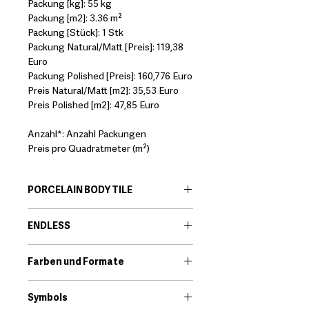
Packung [kg]: 55 kg
Packung [m2]: 3.36 m²
Packung [Stück]: 1 Stk
Packung Natural/Matt [Preis]: 119,38
Euro
Packung Polished [Preis]: 160,776 Euro
Preis Natural/Matt [m2]: 35,53 Euro
Preis Polished [m2]: 47,85 Euro
Anzahl*: Anzahl Packungen
Preis pro Quadratmeter (m²)
PORCELAIN BODY TILE
EN:
Porcelain body tiles are very
ENDLESS
resistant ceramic products that offer
great technical features. Among its
EN:
Endless is the new product range
qualities we find that they are little
Farben und Formate
that includes large format pieces.
porous and high resistance to
Expanding its format allows us to
Download
breakage.
expand its possibilities. Endless can
Symbols
*It should always be checked that the
be used in floors, walls, facades,