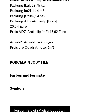
Materialstärke [mm]: 10 Millimeter dick
Packung [kg]: 29.75 kg
Packung [m2]: 1.44 m²
Packung [Stück]: 4 Stk
Packung ADZ-Anti-slip [Preis]:
20,04 Euro
Preis ADZ-Anti-slip [m2]: 13,92 Euro
Anzahl*: Anzahl Packungen
Preis pro Quadratmeter (m²)
PORCELAIN BODY TILE
EN:
Porcelain body tiles are very
Farben und Formate
resistant ceramic products that offer
great technical features. Among its
Download
qualities we find that they are little
Symbols
porous and high resistance to
Download
breakage.
*It should always be checked that the
technical characteristics of the
Fordern Sie ein Preisangebot an