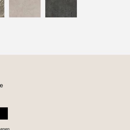
e 
genen