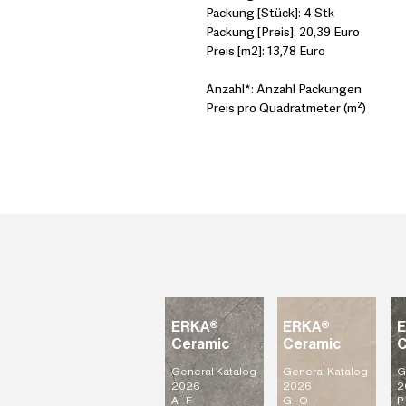
Packung [Stück]: 4 Stk
Packung [Preis]: 20,39 Euro
Preis [m2]: 13,78 Euro
Anzahl*: Anzahl Packungen
Preis pro Quadratmeter (m²)
ERKA®
ERKA®
Ceramic
Ceramic
C
General Katalog
General Katalog
G
2026
2026
2
A - F
G - O
P 