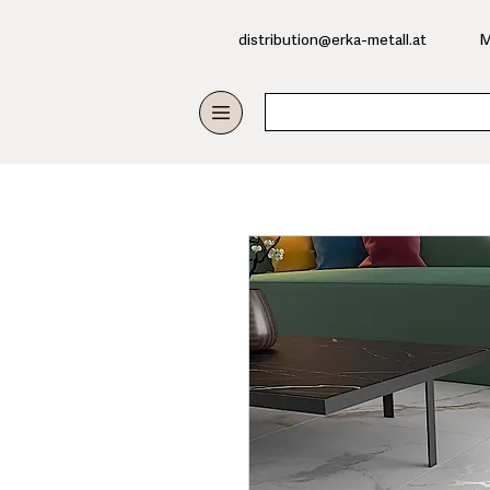
​distribution@erka-metall.at
M