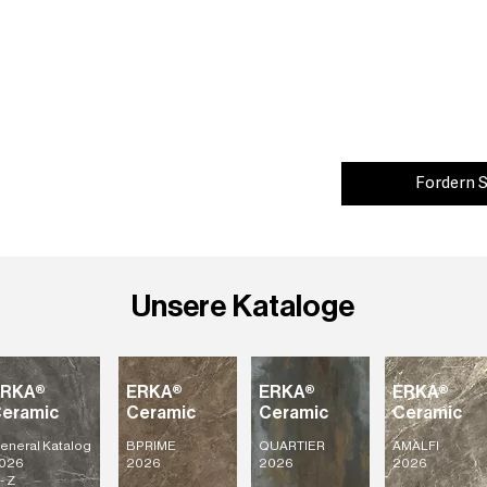
Fordern S
Unsere Kataloge
ERKA®
ERKA®
ERKA®
ERKA®
eramic
Ceramic
Ceramic
Ceramic
eneral Katalog
BPRIME
QUARTIER
AMALFI
026
2026
2026
2026
- Z