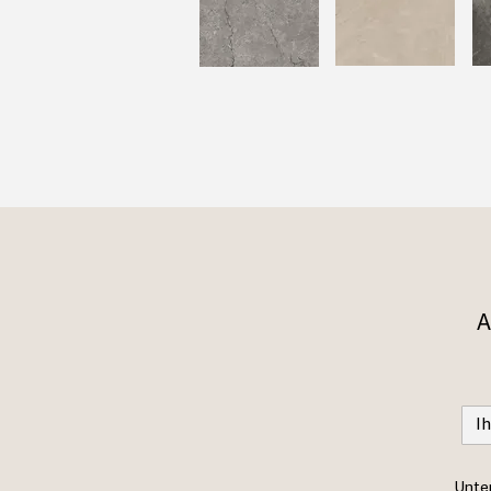
A
Unter