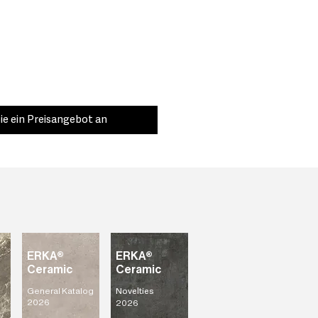
ie ein Preisangebot an
ERKA®
ERKA®
Ceramic
Ceramic
General Katalog
Novelties
2026
2026